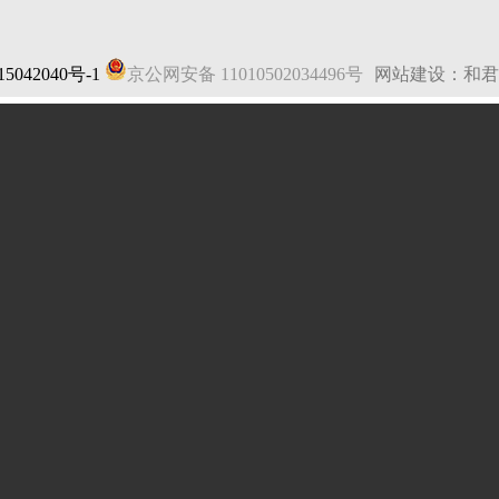
5042040号-1
京公网安备 11010502034496号
网站建设：和君
法律声明
|
网站地图