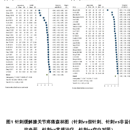
图1 针刺缓解膝关节疼痛森林图（针刺vs假针刺、针刺vs非甾
抗炎药、针刺vs常规治疗、针刺vs空白对照）