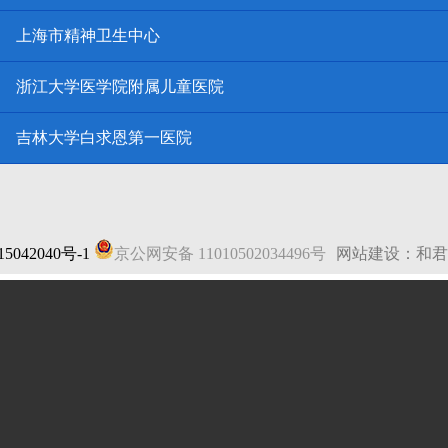
上海市精神卫生中心
浙江大学医学院附属儿童医院
吉林大学白求恩第一医院
5042040号-1
京公网安备 11010502034496号
网站建设：和君
法律声明
|
网站地图