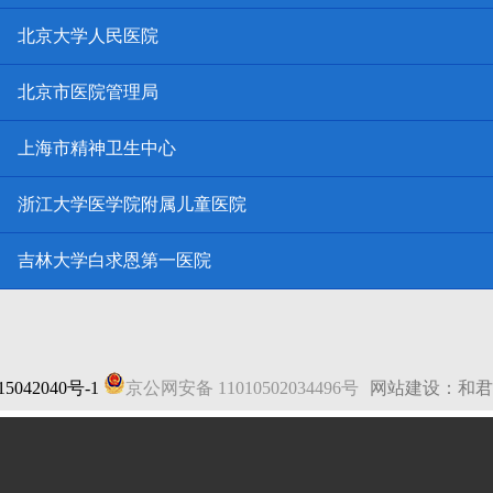
北京大学人民医院
北京市医院管理局
上海市精神卫生中心
浙江大学医学院附属儿童医院
吉林大学白求恩第一医院
5042040号-1
京公网安备 11010502034496号
网站建设：和君
法律声明
|
网站地图