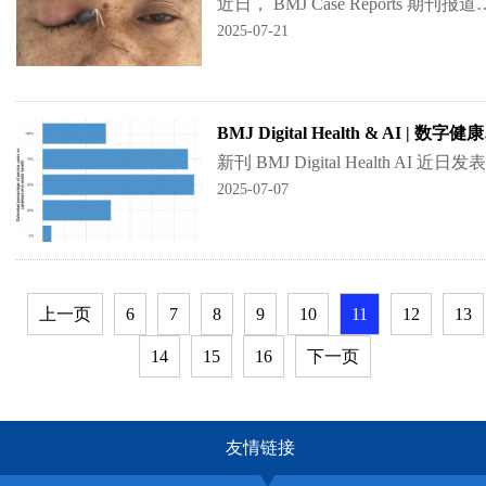
近日， BMJ Case Reports 期刊报道了一例由9厘米铅坠导致的罕见眼眶穿透伤案例。该病例详细描述了一
2025-07-21
BMJ D
2025-07-07
上一页
6
7
8
9
10
11
12
13
14
15
16
下一页
友情链接