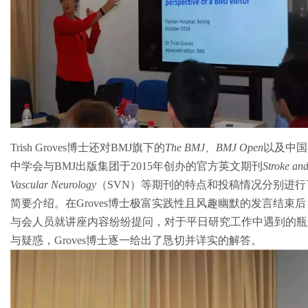
Trish Groves博士还对BMJ旗下的
The BMJ
、
BMJ Open
以及中国
中学会与BMJ出版集团于2015年创办的官方英文期刊
Stroke an
Vascular Neurology
（SVN）等期刊的特点和投稿情况分别进行
简要介绍。在Groves博士极富实践性且风趣幽默的发言结束后
与会人员就讲座内容纷纷提问，对于平日研究工作中遇到的瓶
与疑惑，Groves博士逐一给出了恳切并详实的解答。