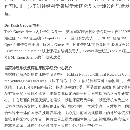
作可以进一步促进神经科学领域学术研究及人才建设的迅猛发
展。
Dr. Trish Groves 简介
Trish Groves博士（内外全科医学士、英国皇家精神科医学院院士）自1989
始担任
The BMJ
副主编（Deputy Editor）及研究负责人，于2010年创建
BMJ
Open
并担任杂志主编，同时，Groves博士还担任BMJ出版集团学术拓展总监
Research to Publication线上课程的编辑负责人。Groves博士现任
The BMJ
副
及BMJ Open Science顾问团队成员。
国家神经系统疾病临床医学研究中心简介
国家神经系统疾病临床医学研究中心（China National Clinical Research Cent
for Neurological Diseases）（以下简称“中心”）依托首都医科大学附属北京
医院，于2013年8月由科技部、国家卫生健康委、军委后勤保障部和原食品
品监管总局正式批准成立，也是首批认定的唯一神经系统疾病临床医学研究
心。中心是面向我国疾病防治需求，以临床应用为导向，以医疗机构为主体
以协同网络为支撑，开展集临床研究、技术创新、学术交流、人才培养、国
合作等于一体的国家科技建设基地。中心是目前国内规模最大的神经系统疾
领域临床医学研究平台，拥有世界上最大的国际标准化的神经系统疾病临床
样本资源库，其神经外科是世界三大神经外科研究中心之一。