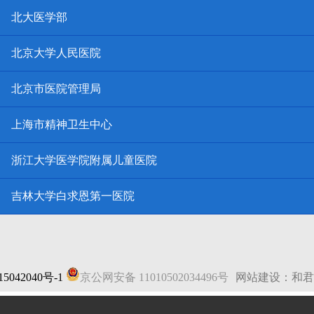
北大医学部
北京大学人民医院
北京市医院管理局
上海市精神卫生中心
浙江大学医学院附属儿童医院
吉林大学白求恩第一医院
5042040号-1
京公网安备 11010502034496号
网站建设：和君
法律声明
|
网站地图