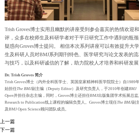
Trish Groves博士实用且幽默的讲座受到参会嘉宾的热情欢迎
评，众多在校师生及科研学者对于平日研究工作中遇到的瓶颈
疑惑向Groves博士提问。 相信本次系列讲座可以有效提升大
生及科研人员对BMJ系列期刊特色、医学研究与论文发表的流
与技巧，以及科研诚信的了解，助力院校人才培养和科研发展
Dr. Trish Groves 简介
Trish Groves博士（内外全科医学士、英国皇家精神科医学院院士）自1989
始担任
The BMJ
副主编（Deputy Editor）及研究负责人，于2010年创建
BMJ
Open
并担任杂志主编，同时，Groves博士还担任BMJ出版集团学术拓展总监
Research to Publication线上课程的编辑负责人。Groves博士现任
The BMJ
副
及BMJ Open Science顾问团队成员。
上一篇
下一篇