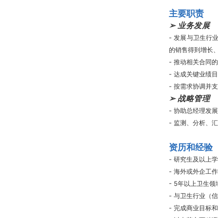
主要职责
➢
业务发展
- 发展与卫生
的销售得到增长
- 推动相关合同
- 达成关键业绩
​- 按需求协调
➢
战略管理
- 协助总经理发
- 监测、分析、
资历和经验
- 研究生及以上
- 海外或外企工
- 5年以上卫生
- 与卫生行业
- 完成商业目标