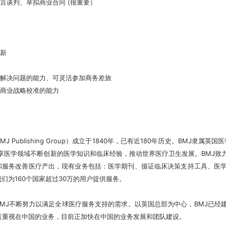
种语言谈判、草拟商业合同 (很重要）
创新
、解决问题的能力、可灵活参加商务差旅
和商业战略校准的能力
MJ Publishing Group）成立于1840年，已有近180年历史。BMJ
分享医学领域不断创新的医学知识和临床经验，推动世界医疗卫生发展。BMJ致
和服务改善医疗产出，现有业务包括：医学期刊、循证临床决策支持工具、医
们为160个国家超过30万的用户提供服务。
BMJ不断努力以满足全球医疗服务支持的需求。以英国总部为中心，BMJ已经
一直重视在中国的业务，目前正加快在中国的业务发展和团队建设。