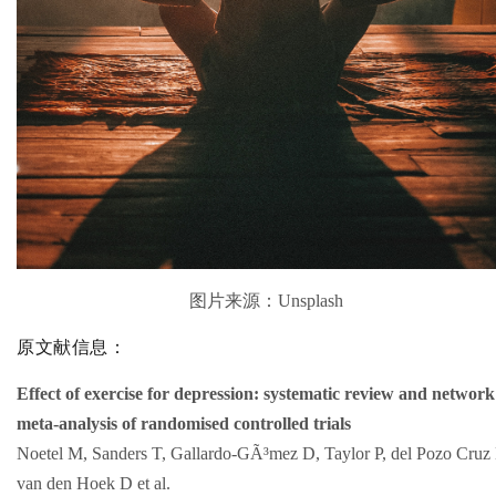
图片来源：Unsplash
原文献信息：
Effect of exercise for depression: systematic review and network
meta-analysis of randomised controlled trials
Noetel M, Sanders T, Gallardo-GÃ³mez D, Taylor P, del Pozo Cruz
van den Hoek D et al.