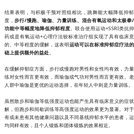
结果表明，与积极干预对照组相比，跳舞能大幅降低抑郁
度，
步行
/
慢跑、瑜伽、力量训练、混合有氧运动和太极拳
功能中等幅度地降低抑郁程度
。联合使用运动
+SSRI
类抗
药或是有氧运动
+
心理疗法较标准治疗组实现了具有临床
的、中等程度的缓解，这表明
运动可以在标准抑郁症疗法
础上提供额外的益处
。
在缓解抑郁症方面，步行或慢跑对男性和女性均有效，力
练对女性而言更有效，而瑜伽或气功对男性而言更有效。
人群中瑜伽是更优的运动选择，在年轻人中则是力量训练。
虽然散步和瑜伽等低强度运动也能产生具有临床意义的症
解，但跑步和间歇训练等高强度运动的效果更为显著。对
有或未患有其他健康问题以及不同基线抑郁水平的患者，
均同样有效，且个人锻炼和团体锻炼的效果相近。