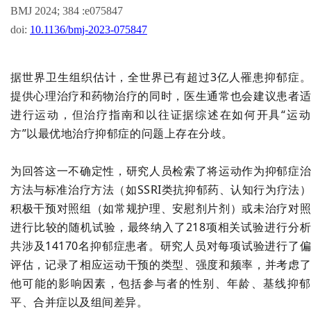
BMJ 2024; 384 :e075847
doi:
10.1136/bmj-2023-075847
据世界卫生组织估计，全世界已有超过
3
亿人罹患抑郁症
提供心理治疗和药物治疗的同时，医生通常也会建议患者
进行运动，但治疗指南和以往证据综述在如何开具“运动
方”以最优地治疗抑郁症的问题上存在分歧。
为回答这一不确定性，研究人员检索了将运动作为抑郁症
方法与标准治疗方法（如
SSRI
类抗抑郁药、认知行为疗法
积极干预对照组（如常规护理、安慰剂片剂）或未治疗对
进行比较的随机试验，最终纳入了
218
项相关试验进行分
共涉及
14170
名抑郁症患者。研究人员对每项试验进行了
评估，记录了相应运动干预的类型、强度和频率，并考虑
他可能的影响因素，包括参与者的性别、年龄、基线抑郁
平、合并症以及组间差异。