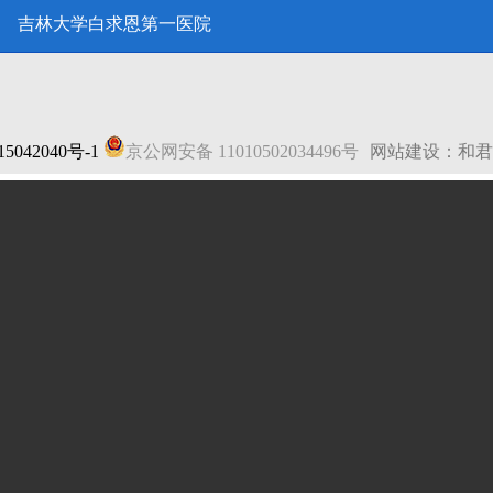
吉林大学白求恩第一医院
5042040号-1
京公网安备 11010502034496号
网站建设：和君
法律声明
|
网站地图