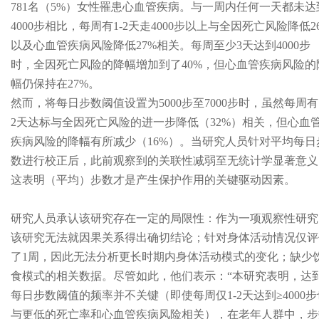
781名（5%）女性罹患心血管疾病。与一周内任何一天都未达
4000步相比，每周有1-2天走4000步以上与全因死亡风险降低2
以及心血管疾病风险降低27%相关。每周至少3天达到4000步
时，全因死亡风险的降幅增加到了40%，但心血管疾病风险的
幅仍保持在27%。
然而，将每日步数阈值设置为5000步至7000步时，虽然每周有1
2天达标与全因死亡风险的进一步降低（32%）相关，但心血
疾病风险的降幅有所减少（16%）。当研究人员针对平均每日
数进行校正后，此前观察到的关联性减弱至无统计学显著意义
这表明（平均）步数才是产生保护作用的关键驱动因素。
研究人员承认该研究存在一定的局限性：作为一项观察性研究
该研究无法就因果关系得出确切结论；针对身体活动情况仅评
了1周，因此无法分析更长时期内身体活动模式的变化；缺少
食模式的相关数据。尽管如此，他们表示：“本研究表明，达
每日步数阈值的频率并不关键（即使每周仅1-2天达到≥4000步
与更低的死亡率和心血管疾病风险相关），在老年人群中，步