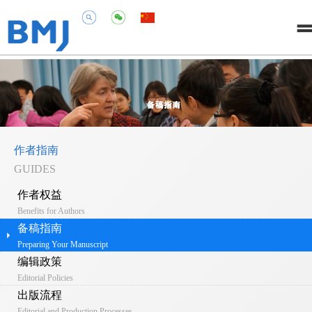
作者指南
GUIDES
作者权益
Benefits for Authors
备稿指南
Preparing Your Manuscript
编辑政策
Editorial Policies
出版流程
Editorial and Production Processes