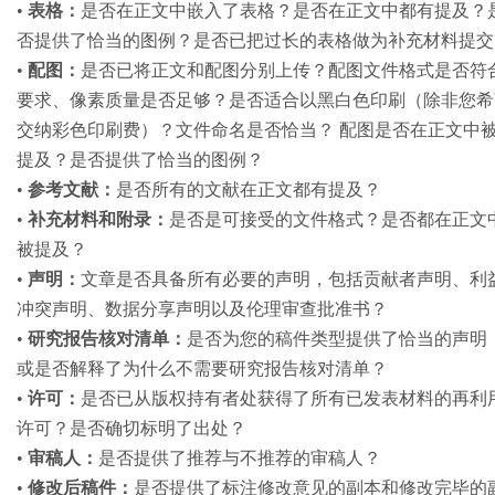
•
表格：
是否在正文中嵌入了表格？是否在正文中都有提及？
否提供了恰当的图例？是否已把过长的表格做为补充材料提交
•
配图：
是否已将正文和配图分别上传？配图文件格式是否符
要求、像素质量是否足够？是否适合以黑白色印刷（除非您希
交纳彩色印刷费）？文件命名是否恰当？ 配图是否在正文中
提及？是否提供了恰当的图例？
•
参考文献：
是否所有的文献在正文都有提及？
•
补充材料和附录：
是否是可接受的文件格式？是否都在正文
被提及？
•
声明：
文章是否具备所有必要的声明，包括贡献者声明、利
冲突声明、数据分享声明以及伦理审查批准书？
•
研究报告核对清单：
是否为您的稿件类型提供了恰当的声明
或是否解释了为什么不需要研究报告核对清单？
•
许可：
是否已从版权持有者处获得了所有已发表材料的再利
许可？是否确切标明了出处？
•
审稿人：
是否提供了推荐与不推荐的审稿人？
•
修改后稿件：
是否提供了标注修改意见的副本和修改完毕的