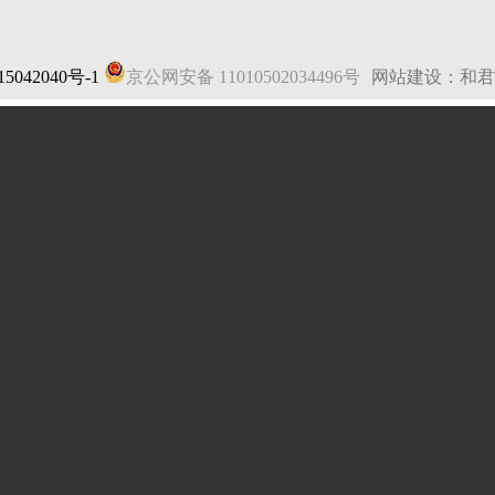
5042040号-1
京公网安备 11010502034496号
网站建设：和君
法律声明
|
网站地图