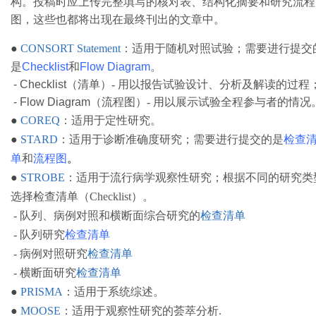
构。投稿时应上传完整填写的核对表、结构化摘要和研究流程
图，这些也都将出现在最终刊出的文章中。
●
CONSORT Statement
：
适用于随机对照试验；需要进行提交
是
Checklist
和
Flow
Diagram
。
- Checklist
（清单）- 用以报告试验设计、分析及解读的过程
- Flow Diagram
（流程图）- 用以展示试验全程参与者的情况
●
COREQ
：适用于定性研究。
●
STARD
：适用于诊断准确度研究；需要进行提交的是
检查
单
和
流程图
。
●
STROBE
：适用于流行病学观察性研究；根据不同的研究类
选择检查清单（Checklist）。
- 队列、病例对照和横断面综合研究的
检查清单
- 队列研究
检查清单
- 病例对照研究
检查清单
- 横断面研究
检查清单
●
PRISMA
：适用于系统综述。
●
MOOSE
：适用于观察性研究的荟萃分析.