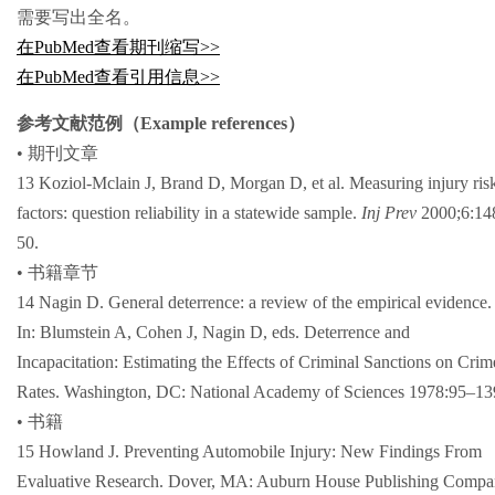
需要写出全名。
在PubMed查看期刊缩写>>
在PubMed查看引用信息>>
参考文献范例（Example references）
• 期刊文章
13 Koziol-Mclain J, Brand D, Morgan D, et al. Measuring injury ris
factors: question reliability in a statewide sample.
Inj Prev
2000;6:14
50.
• 书籍章节
14 Nagin D. General deterrence: a review of the empirical evidence.
In: Blumstein A, Cohen J, Nagin D, eds. Deterrence and
Incapacitation: Estimating the Effects of Criminal Sanctions on Crim
Rates. Washington, DC: National Academy of Sciences 1978:95–13
• 书籍
15 Howland J. Preventing Automobile Injury: New Findings From
Evaluative Research. Dover, MA: Auburn House Publishing Comp