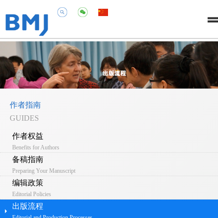
作者指南
GUIDES
作者权益
Benefits for Authors
备稿指南
Preparing Your Manuscript
编辑政策
Editorial Policies
出版流程
Editorial and Production Processes