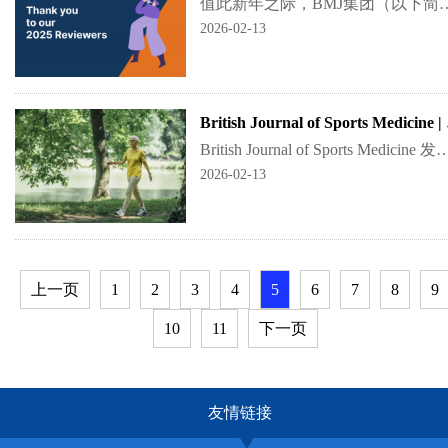
值此新年之际，BMJ集团（以下简称BMJ）衷心感谢2025年度为BMJ旗下期刊审稿的专家们。感谢您们抽出宝贵
2026-02-13
British
British Journal of Sports Medicine 发表的一项大型前瞻性队列研究发现，对于老年女性而言，与每天都不满4000步相比，每周仅需有1-2天走400
2026-02-13
上一页
1
2
3
4
5
6
7
8
9
10
11
下一页
友情链接