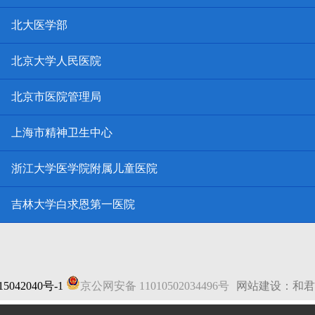
北大医学部
北京大学人民医院
北京市医院管理局
上海市精神卫生中心
浙江大学医学院附属儿童医院
吉林大学白求恩第一医院
5042040号-1
京公网安备 11010502034496号
网站建设：和君
法律声明
|
网站地图