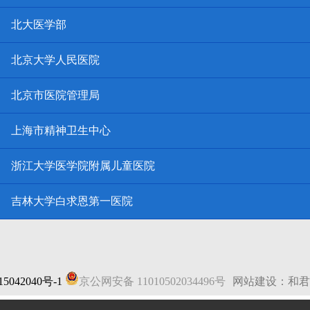
北大医学部
北京大学人民医院
北京市医院管理局
上海市精神卫生中心
浙江大学医学院附属儿童医院
吉林大学白求恩第一医院
5042040号-1
京公网安备 11010502034496号
网站建设：和君
法律声明
|
网站地图